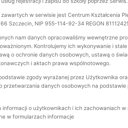
sług rejestracji i zapisu do szkoły poprzez Serwis.
wartych w serwisie jest Centrum Kształcenia Plej
-766 Szczecin, NIP 955-114-92-34 REGON 8111242
onych nam danych opracowaliśmy wewnętrzne proce
oważnionym. Kontrolujemy ich wykonywanie i stal
awą o ochronie danych osobowych, ustawą o świad
ykonawczych i aktach prawa wspólnotowego.
odstawie zgody wyrażanej przez Użytkownika oraz
o przetwarzania danych osobowych na podstawie pr
ia informacji o użytkownikach i ich zachowaniach w
e w formularzach informacje